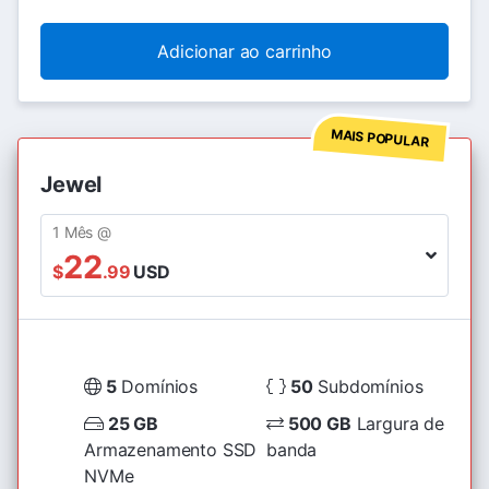
Adicionar ao carrinho
MAIS POPULAR
Jewel
1 Mês @
22
$
.99
USD
5
Domínios
50
Subdomínios
25 GB
500 GB
Largura de
Armazenamento SSD
banda
NVMe