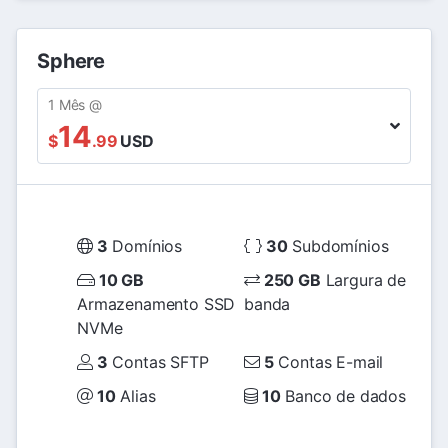
Sphere
1 Mês @
14
$
.99
USD
3
Domínios
30
Subdomínios
10 GB
250 GB
Largura de
Armazenamento SSD
banda
NVMe
3
Contas SFTP
5
Contas E-mail
10
Alias
10
Banco de dados