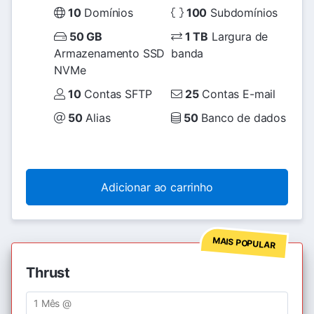
10
Domínios
100
Subdomínios
50 GB
1 TB
Largura de
Armazenamento SSD
banda
NVMe
10
Contas SFTP
25
Contas E-mail
50
Alias
50
Banco de dados
Adicionar ao carrinho
MAIS POPULAR
Thrust
1 Mês @