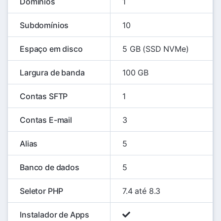
Domínios
1
Subdomínios
10
Espaço em disco
5 GB (SSD NVMe)
Largura de banda
100 GB
Contas SFTP
1
Contas E-mail
3
Alias
5
Banco de dados
5
Seletor PHP
7.4 até 8.3
Instalador de Apps