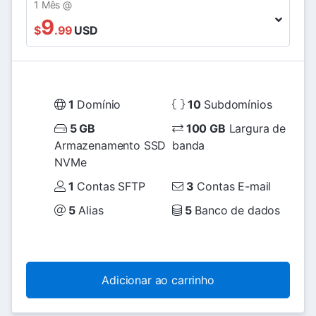
1 Mês @
9
$
.99
USD
1
Domínio
10
Subdomínios
5 GB
100 GB
Largura de
Armazenamento SSD
banda
NVMe
1
Contas SFTP
3
Contas E-mail
5
Alias
5
Banco de dados
Adicionar ao carrinho